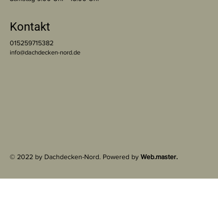
Kontakt
015259715382
info@dachdecken-nord.de
© 2022 by Dachdecken-Nord. Powered by
Web.master.