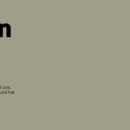
n
t uns.
und hat