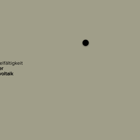
lfältigkeit
er
oltaik