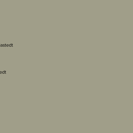
astedt
edt