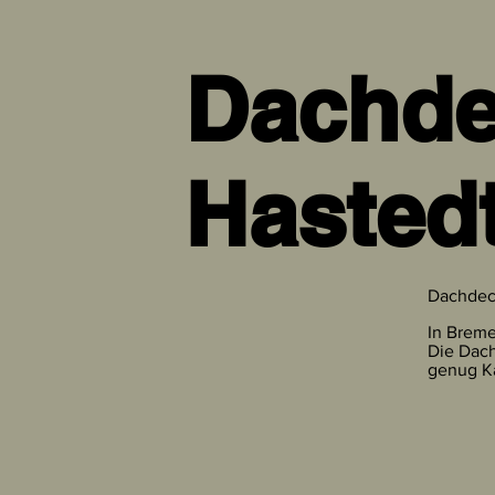
Dachde
Hasted
Dachdec
In Breme
Die Dac
genug Ka